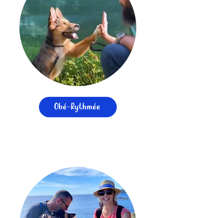
Obé-Rythmée